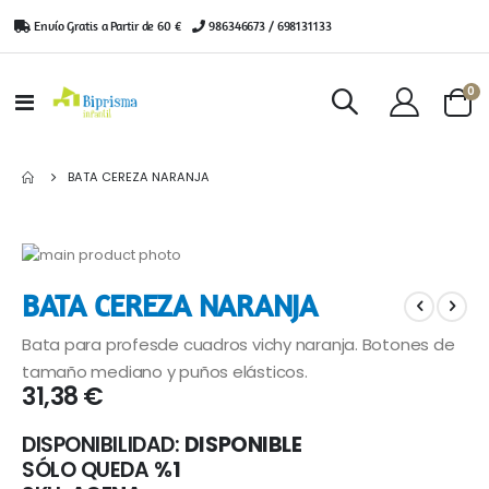
Envío Gratis a Partir de 60 €
|
986346673 / 698131133
ar
0
Toggle
Cart
Nav
BATA CEREZA NARANJA
Saltar
al
Saltar
BATA CEREZA NARANJA
final
al
de
comienzo
Bata para profesde cuadros vichy naranja. Botones de
la
de
galería
la
tamaño mediano y puños elásticos.
31,38 €
de
galería
imágenes
de
imágenes
DISPONIBILIDAD:
DISPONIBLE
SÓLO QUEDA
%1