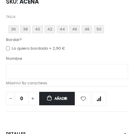
SKU
ACENA
TALLA
36
38
40
42
44
46
48
50
Bordar?
Lo quiero bordado
+
2,90 €
Nombre
Máximo %s caracteres.
AÑADIR
DETALLES