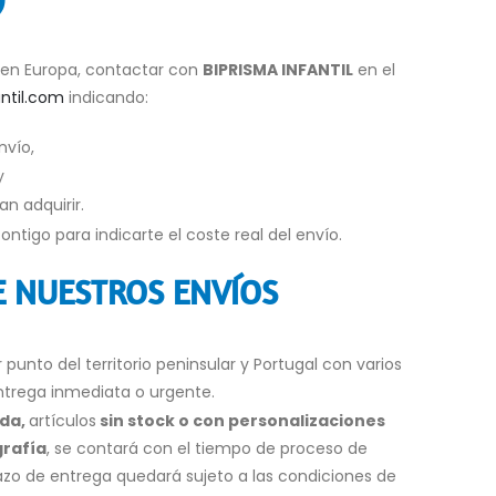
 en Europa, contactar con
BIPRISMA INFANTIL
en el
ntil.com
indicando:
nvío,
y
an adquirir.
tigo para indicarte el coste real del envío.
E NUESTROS ENVÍOS
punto del territorio peninsular y Portugal con varios
ntrega inmediata o urgente.
ida,
artículos
sin stock o con personalizaciones
grafía
, se contará con el tiempo de proceso de
lazo de entrega quedará sujeto a las condiciones de