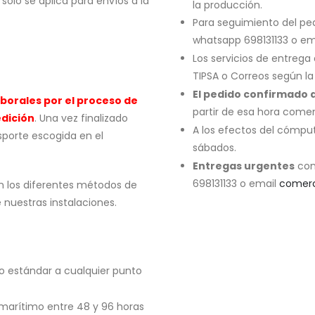
sólo se aplica para envíos a la
la producción.
Para seguimiento del pe
whatsapp 698131133 o em
Los servicios de entreg
TIPSA o Correos según la
El pedido confirmado a
aborales por el proceso de
partir de esa hora comenz
dición
. Una vez finalizado
A los efectos del cómput
sporte escogida en el
sábados.
Entregas urgentes
con
698131133 o email
comerc
n los diferentes métodos de
 nuestras instalaciones.
cio estándar a cualquier punto
 marítimo entre 48 y 96 horas