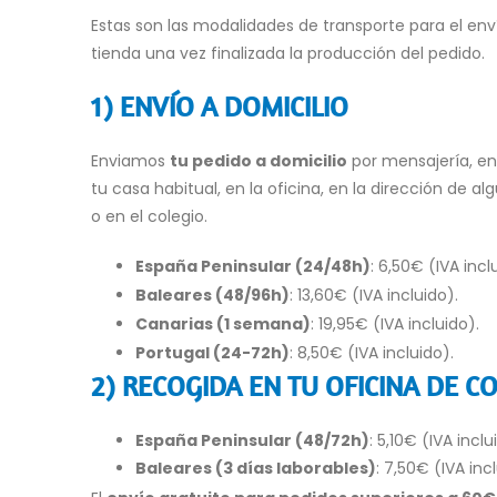
Estas son las modalidades de transporte para el en
tienda una vez finalizada la producción del pedido.
1) ENVÍO A DOMICILIO
Enviamos
tu pedido a domicilio
por mensajería, e
tu casa habitual, en la oficina, en la dirección de al
o en el colegio.
España Peninsular (24/48h)
:
6,50
€ (IVA incl
Baleares (48/96h)
:
13,60
€ (IVA incluido).
Canarias (1 semana)
:
19,95
€ (IVA incluido).
Portugal (24-72h)
: 8,50€ (IVA incluido).
2) RECOGIDA EN TU OFICINA DE C
España Peninsular (48/72h)
:
5,10
€ (IVA inclu
Baleares (3 días laborables)
: 7,50€ (IVA inc