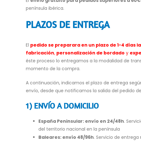
El
envío gratuito para pedidos superiores a 60€
península ibérica.
PLAZOS DE ENTREGA
El
pedido se preparara en un plazo de 1-4 días l
fabricación
,
personalización de bordado
y
expe
éste proceso lo entregamos a la modalidad de tran
momento de la compra.
A continuación, indicamos el plazo de entrega segú
envío, desde que notificamos la salida del pedido de
1) ENVÍO A DOMICILIO
España Peninsular: envío en 24/48h
. Servi
del territorio nacional en la península
Baleares: e
nvío
48/96h
. Servicio de entrega