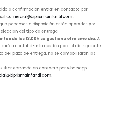
dido o confirmación entrar en contacto por
ail
comercial@biprismainfantil.com
.
a que ponemos a disposición están operados por
 elección del tipo de entrega.
ntes de las 13:00h se gestiona el mismo día
. A
ará a contabilizar la gestión para el día siguiente.
o del plazo de entrega, no se contabilizarán los
sultar entrando en contacto por whatsapp
ial@biprismainfantil.com
.