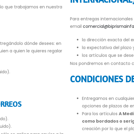
vío que trabajamos en nuestra
Para entregas internacionales
email
comercial@biprismainfa
la dirección exacta del e
ntregándolo dónde desees: en
la expectativa del plazo 
guien a quien le quieres regalar
los artículos que se dese
Nos pondremos en contacto con
uido).
CONDICIONES D
Entregamos en cualquier 
ORREOS
opciones de plazos de e
Para los artículos
A Med
ido).
como bordados o seri
luido).
creación por lo que el p