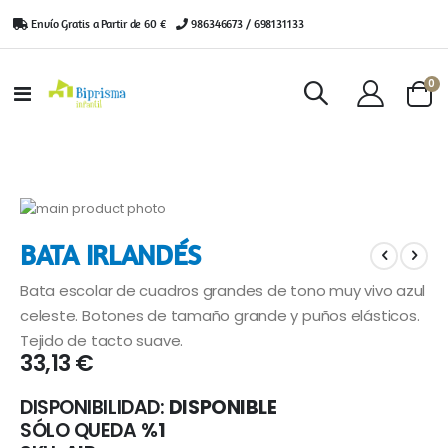
Envío Gratis a Partir de 60 €
|
986346673 / 698131133
ar
0
Toggle
Cart
Nav
Saltar
al
Saltar
BATA IRLANDÉS
final
al
de
comienzo
Bata escolar de cuadros grandes de tono muy vivo azul
la
de
galería
la
celeste. Botones de tamaño grande y puños elásticos.
de
galería
Tejido de tacto suave.
imágenes
de
33,13 €
imágenes
DISPONIBILIDAD:
DISPONIBLE
SÓLO QUEDA
%1