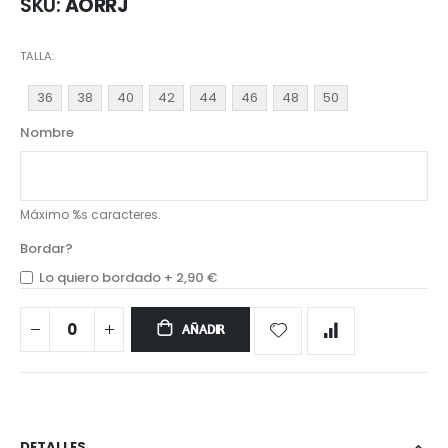
SKU
AORRJ
TALLA
36
38
40
42
44
46
48
50
Nombre
Máximo %s caracteres.
Bordar?
Lo quiero bordado
+
2,90 €
AÑADIR
DETALLES