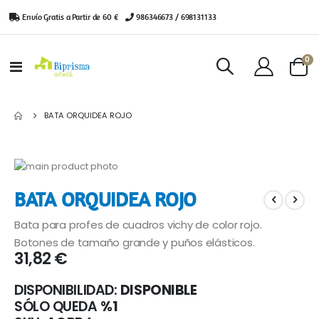
Envío Gratis a Partir de 60 €
|
986346673 / 698131133
ar
0
Toggle
Cart
Nav
BATA ORQUIDEA ROJO
Saltar
al
Saltar
BATA ORQUIDEA ROJO
final
al
de
comienzo
Bata para profes de cuadros vichy de color rojo.
la
de
galería
la
Botones de tamaño grande y puños elásticos.
31,82 €
de
galería
imágenes
de
imágenes
DISPONIBILIDAD:
DISPONIBLE
SÓLO QUEDA
%1