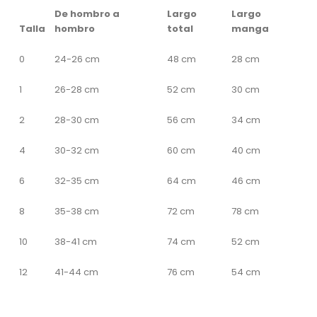
De hombro a
Largo
Largo
Talla
hombro
total
manga
0
24-26 cm
48 cm
28 cm
1
26-28 cm
52 cm
30 cm
2
28-30 cm
56 cm
34 cm
4
30-32 cm
60 cm
40 cm
6
32-35 cm
64 cm
46 cm
8
35-38 cm
72 cm
78 cm
10
38-41 cm
74 cm
52 cm
12
41-44 cm
76 cm
54 cm