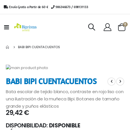
Envío Gratis a Partir de 60 €
|
986346673 / 698131133
ar
0
Toggle
Cart
Nav
BABI BIPI CUENTACUENTOS
Saltar
al
Saltar
BABI BIPI CUENTACUENTOS
final
al
de
comienzo
Bata escolar de tejido blanco, contraste en rojo liso con
la
de
galería
la
una ilustración de la muñeca Bipi. Botones de tamaño
de
galería
grande y puños elásticos
imágenes
de
29,42 €
imágenes
DISPONIBILIDAD:
DISPONIBLE