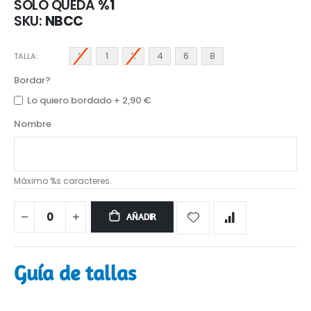
SÓLO QUEDA
%1
SKU
NBCC
0
1
2
4
6
8
TALLA
Bordar?
Lo quiero bordado
+
2,90 €
Nombre
Máximo %s caracteres.
AÑADIR
Guía de tallas