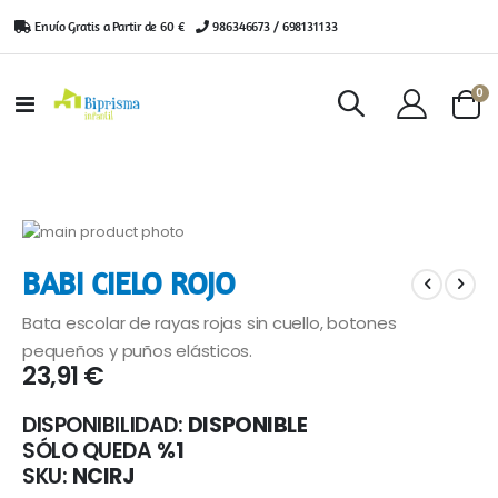
Envío Gratis a Partir de 60 €
|
986346673 / 698131133
ar
0
Toggle
Cart
Nav
Saltar
al
Saltar
BABI CIELO ROJO
final
al
de
comienzo
Bata escolar de rayas rojas sin cuello, botones
la
de
galería
la
pequeños y puños elásticos.
23,91 €
de
galería
imágenes
de
imágenes
DISPONIBILIDAD:
DISPONIBLE
SÓLO QUEDA
%1
SKU
NCIRJ