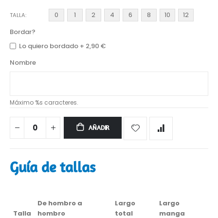
0
1
2
4
6
8
10
12
TALLA
Bordar?
Lo quiero bordado
+
2,90 €
Nombre
Máximo %s caracteres.
AÑADIR
Guía de tallas
De hombro a
Largo
Largo
Talla
hombro
total
manga