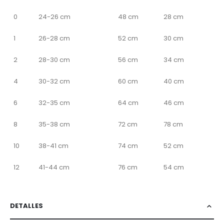
0
24-26 cm
48 cm
28 cm
1
26-28 cm
52 cm
30 cm
2
28-30 cm
56 cm
34 cm
4
30-32 cm
60 cm
40 cm
6
32-35 cm
64 cm
46 cm
8
35-38 cm
72 cm
78 cm
10
38-41 cm
74 cm
52 cm
12
41-44 cm
76 cm
54 cm
DETALLES