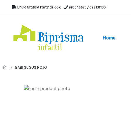
Envío Gratis a Partir de 60 €
|
986346673 / 698131133
Home
BABI SUGUS ROJO
Saltar
al
Saltar
final
al
de
comienzo
la
de
galería
la