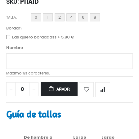
SKU
P11AID
0
1
2
4
6
8
TALLA
Bordar?
Las quiero bordadass
+
5,80 €
Nombre
Máximo %s caracteres.
AÑADIR
Guía de tallas
De hombro a
Largo
Largo