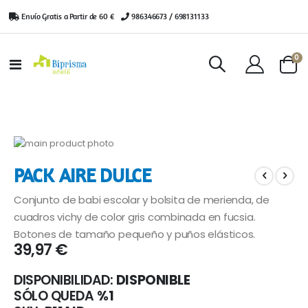
Envío Gratis a Partir de 60 €
|
986346673 / 698131133
ar
0
Toggle
Cart
Nav
Saltar
al
Saltar
PACK AIRE DULCE
final
al
de
comienzo
Conjunto de babi escolar y bolsita de merienda, de
la
de
galería
la
cuadros vichy de color gris combinada en fucsia.
de
galería
Botones de tamaño pequeño y puños elásticos.
imágenes
de
39,97 €
imágenes
DISPONIBILIDAD:
DISPONIBLE
SÓLO QUEDA
%1