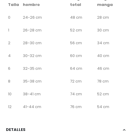
Talla
hombro
total
manga
0
24-26 cm
48 cm
28 cm
1
26-28 cm
52 cm
30 cm
2
28-30 cm
56 cm
34 cm
4
30-32 cm
60 cm
40 cm
6
32-35 cm
64 cm
46 cm
8
35-38 cm
72 cm
78 cm
10
38-41 cm
74 cm
52 cm
12
41-44 cm
76 cm
54 cm
DETALLES