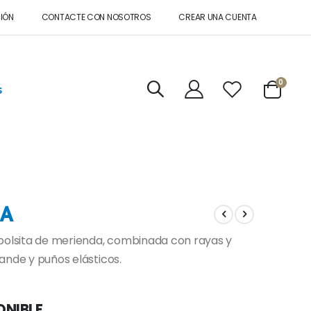
SIÓN
CONTACTE CON NOSOTROS
CREAR UNA CUENTA
artícul
0
s
Cart
IA
 bolsita de merienda, combinada con rayas y
ande y puños elásticos.
ONIBLE