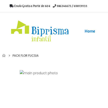
Envío Gratis a Partir de 60 €
|
986346673 / 698131133
Home
PACK FLOR FUCSIA
Saltar
al
Saltar
final
al
de
comienzo
la
de
galería
la