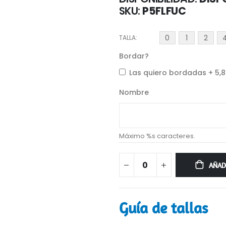
SKU
P5FLFUC
0
1
2
TALLA
Bordar?
Las quiero bordadas
+
5,
Nombre
Máximo %s caracteres.
AÑAD
Guía de tallas