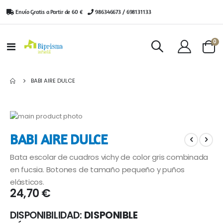
Envío Gratis a Partir de 60 €
|
986346673 / 698131133
ar
0
Toggle
Cart
Nav
BABI AIRE DULCE
Saltar
al
Saltar
BABI AIRE DULCE
final
al
de
comienzo
Bata escolar de cuadros vichy de color gris combinada
la
de
galería
la
en fucsia. Botones de tamaño pequeño y puños
de
galería
elásticos.
imágenes
de
24,70 €
imágenes
DISPONIBILIDAD:
DISPONIBLE