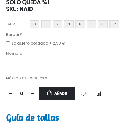
SÓLO QUEDA
%1
SKU
NAID
0
1
2
4
6
8
10
12
TALLA
Bordar?
Lo quiero bordado
+
2,90 €
Nombre
Máximo %s caracteres.
AÑADIR
Guía de tallas