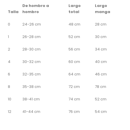
De hombro a
Largo
Largo
Talla
hombro
total
manga
0
24-26 cm
48 cm
28 cm
1
26-28 cm
52 cm
30 cm
2
28-30 cm
56 cm
34 cm
4
30-32 cm
60 cm
40 cm
6
32-35 cm
64 cm
46 cm
8
35-38 cm
72 cm
78 cm
10
38-41 cm
74 cm
52 cm
12
41-44 cm
76 cm
54 cm