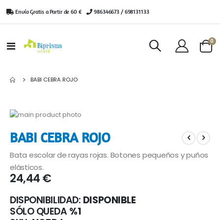
Envío Gratis a Partir de 60 €
|
986346673 / 698131133
ar
0
Toggle
Cart
Nav
BABI CEBRA ROJO
Saltar
al
Saltar
BABI CEBRA ROJO
final
al
de
comienzo
Bata escolar de rayas rojas. Botones pequeños y puños
la
de
galería
la
elásticos.
24,44 €
de
galería
imágenes
de
imágenes
DISPONIBILIDAD:
DISPONIBLE
SÓLO QUEDA
%1