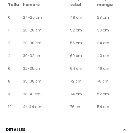
Talla
hombro
total
manga
0
24-26 cm
48 cm
28 cm
1
26-28 cm
52 cm
30 cm
2
28-30 cm
56 cm
34 cm
4
30-32 cm
60 cm
40 cm
6
32-35 cm
64 cm
46 cm
8
35-38 cm
72 cm
78 cm
10
38-41 cm
74 cm
52 cm
12
41-44 cm
76 cm
54 cm
DETALLES