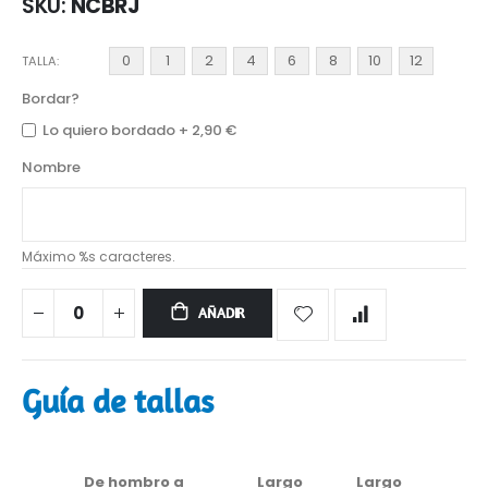
SKU
NCBRJ
0
1
2
4
6
8
10
12
TALLA
Bordar?
Lo quiero bordado
+
2,90 €
Nombre
Máximo %s caracteres.
AÑADIR
Guía de tallas
De hombro a
Largo
Largo