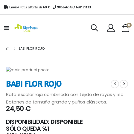
Envío Gratis a Partir de 60 €
|
986346673 / 698131133
ar
0
Toggle
Cart
Nav
BABI FLOR ROJO
Saltar
al
Saltar
BABI FLOR ROJO
final
al
de
comienzo
Bata escolar roja combinada con tejido de rayas y liso.
la
de
galería
la
Botones de tamaño grande y puños elásticos.
24,50 €
de
galería
imágenes
de
imágenes
DISPONIBILIDAD:
DISPONIBLE
SÓLO QUEDA
%1