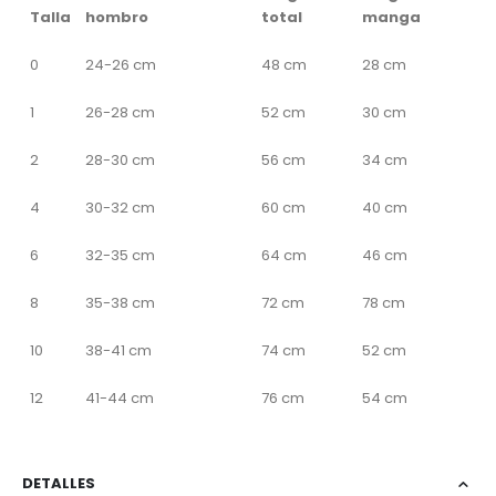
Talla
hombro
total
manga
0
24-26 cm
48 cm
28 cm
1
26-28 cm
52 cm
30 cm
2
28-30 cm
56 cm
34 cm
4
30-32 cm
60 cm
40 cm
6
32-35 cm
64 cm
46 cm
8
35-38 cm
72 cm
78 cm
10
38-41 cm
74 cm
52 cm
12
41-44 cm
76 cm
54 cm
DETALLES