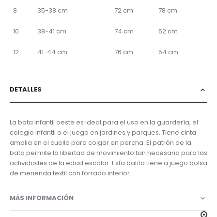
8
35-38 cm
72 cm
78 cm
10
38-41 cm
74 cm
52 cm
12
41-44 cm
76 cm
54 cm
DETALLES
La bata infantil oeste es ideal para el uso en la guardería, el
colegio infantil o el juego en jardines y parques. Tiene cinta
amplia en el cuello para colgar en percha. El patrón de la
bata permite la libertad de movimiento tan necesaria para las
actividades de la edad escolar. Esta batita tiene a juego bolsa
de merienda textil con forrado interior.
MÁS INFORMACIÓN