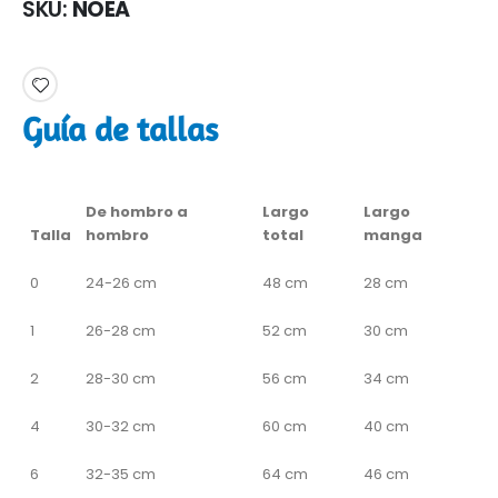
SKU
NOEA
Guía de tallas
De hombro a
Largo
Largo
Talla
hombro
total
manga
0
24-26 cm
48 cm
28 cm
1
26-28 cm
52 cm
30 cm
2
28-30 cm
56 cm
34 cm
4
30-32 cm
60 cm
40 cm
6
32-35 cm
64 cm
46 cm