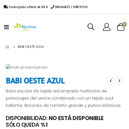
Envío Gratis a Partir de 60 €
|
986346673 / 698131133
ar
0
Toggle
Cart
Nav
BABI OESTE AZUL
Saltar
al
Saltar
BABI OESTE AZUL
final
al
de
comienzo
Bata escolar de tejido estampado multicolor de
la
de
galería
la
personajes del oeste combinado con un tejido azul
de
galería
brillante. Botones de tamaño grande y puños elásticos.
imágenes
de
imágenes
DISPONIBILIDAD:
NO ESTÁ DISPONIBLE
SÓLO QUEDA
%1