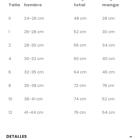
Talla
hombro
total
manga
0
24-26 cm
48 cm
28 cm
1
26-28 cm
52 cm
30 cm
2
28-30 cm
56 cm
34 cm
4
30-32 cm
60 cm
40 cm
6
32-35 cm
64 cm
46 cm
8
35-38 cm
72 cm
78 cm
10
38-41 cm
74 cm
52 cm
12
41-44 cm
76 cm
54 cm
DETALLES