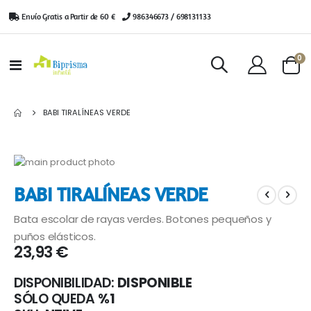
Envío Gratis a Partir de 60 €
|
986346673 / 698131133
ar
0
Toggle
Cart
Nav
BABI TIRALÍNEAS VERDE
Saltar
al
Saltar
BABI TIRALÍNEAS VERDE
final
al
de
comienzo
Bata escolar de rayas verdes. Botones pequeños y
la
de
galería
la
puños elásticos.
23,93 €
de
galería
imágenes
de
imágenes
DISPONIBILIDAD:
DISPONIBLE
SÓLO QUEDA
%1