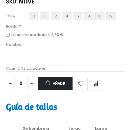
SKU
NTIVE
0
1
2
4
6
8
10
12
TALLA
Bordar?
Lo quiero bordado
+
2,90 €
Nombre
Máximo %s caracteres.
AÑADIR
Guía de tallas
De hombro a
Largo
Largo