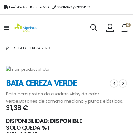
Envío Gratis a Partir de 60 €
|
986346673 / 698131133
ar
0
Toggle
Cart
Nav
BATA CEREZA VERDE
Saltar
al
Saltar
BATA CEREZA VERDE
final
al
de
comienzo
Bata para profes de cuadros vichy de color
la
de
galería
la
verde.Botones de tamaño mediano y puños elásticos.
31,38 €
de
galería
imágenes
de
imágenes
DISPONIBILIDAD:
DISPONIBLE
SÓLO QUEDA
%1