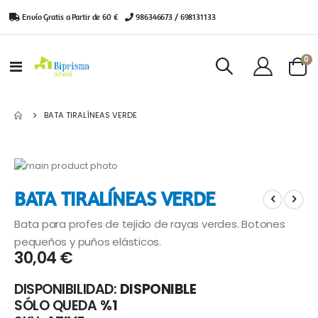
Envío Gratis a Partir de 60 €
|
986346673 / 698131133
ar
0
Toggle
Cart
Nav
BATA TIRALÍNEAS VERDE
Saltar
al
Saltar
BATA TIRALÍNEAS VERDE
final
al
de
comienzo
Bata para profes de tejido de rayas verdes. Botones
la
de
galería
la
pequeños y puños elásticos.
30,04 €
de
galería
imágenes
de
imágenes
DISPONIBILIDAD:
DISPONIBLE
SÓLO QUEDA
%1