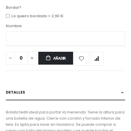
Bordar?
Lo quiero bordado
+
2,90 €
Nombre
AÑADIR
DETALLES
Bolsita textil ideal para portar la merienda. Tiene la altura para
una botella de agua. Cierre con cordón y forrado interior de
tela. Es apta para lavar en lavadora. Se puede comprar a
juego con babi del mismo modelo y se puede bordar el