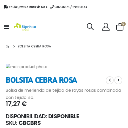
Envío Gratis a Partir de 60 €
|
986346673 / 698131133
ar
0
Toggle
Cart
Nav
BOLSITA CEBRA ROSA
Saltar
al
Saltar
BOLSITA CEBRA ROSA
final
al
de
comienzo
Bolsa de merienda de tejido de rayas rosas combinada
la
de
galería
la
con tejido iso.
17,27 €
de
galería
imágenes
de
imágenes
DISPONIBILIDAD:
DISPONIBLE
SKU
CBCBRS