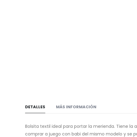
imágenes
de
imágenes
DETALLES
MÁS INFORMACIÓN
Bolsita textil ideal para portar la merienda. Tiene la
comprar a juego con babi del mismo modelo y se p