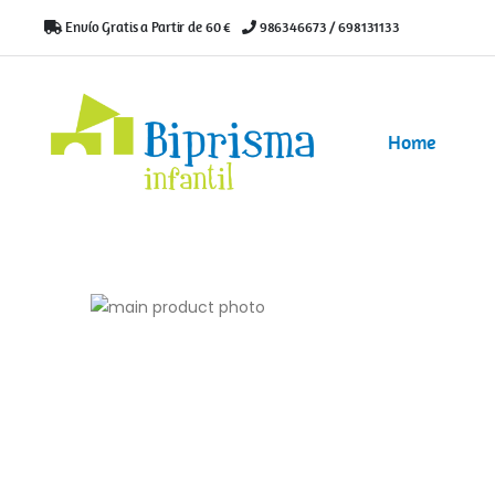
Envío Gratis a Partir de 60 €
|
986346673 / 698131133
Home
Saltar
al
Saltar
final
al
de
comienzo
la
de
galería
la
de
galería