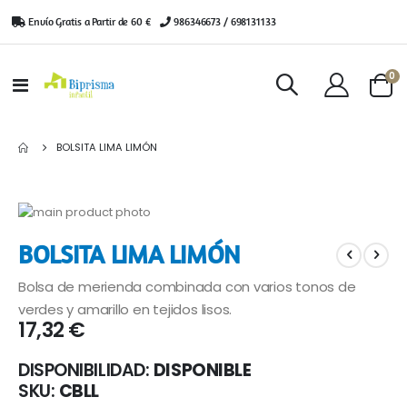
Envío Gratis a Partir de 60 €
|
986346673 / 698131133
ar
0
Toggle
Cart
Nav
BOLSITA LIMA LIMÓN
Saltar
al
Saltar
BOLSITA LIMA LIMÓN
final
al
de
comienzo
Bolsa de merienda combinada con varios tonos de
la
de
galería
la
verdes y amarillo en tejidos lisos.
17,32 €
de
galería
imágenes
de
imágenes
DISPONIBILIDAD:
DISPONIBLE
SKU
CBLL