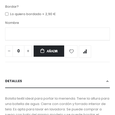
Bordar?
Lo quiero bordado
+
2,90 €
Nombre
AÑADIR
DETALLES
Bolsita textil ideal para portar la merienda. Tiene la altura para
una botella de agua. Cierre con cordón y forrado interior de
tela. Es apta para lavar en lavadora. Se puede comprar a
juego con babi del mismo modelo y se puede bordar el