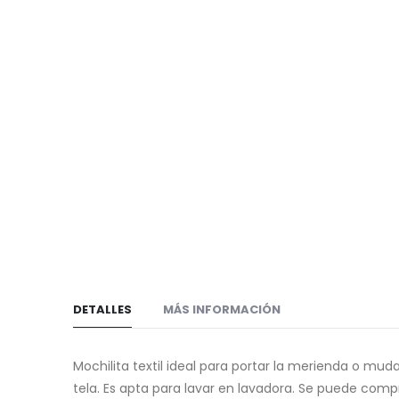
de
galería
imágenes
de
imágenes
DETALLES
MÁS INFORMACIÓN
Mochilita textil ideal para portar la merienda o muda
tela. Es apta para lavar en lavadora. Se puede com