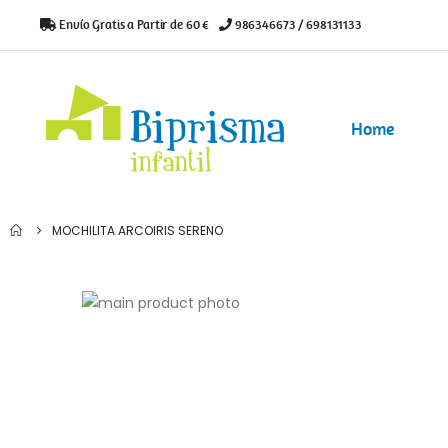
Envío Gratis a Partir de 60 €
|
986346673 / 698131133
Home
MOCHILITA ARCOIRIS SERENO
Saltar
al
Saltar
final
al
de
comienzo
la
de
galería
la