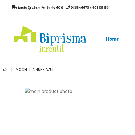
Envío Gratis a Partir de 60 €
|
986346673 / 698131133
Home
MOCHILITA NUBE AZUL
Saltar
al
Saltar
final
al
de
comienzo
la
de
galería
la