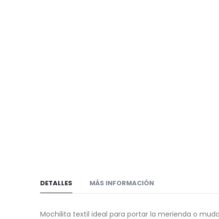
de
galería
imágenes
de
imágenes
DETALLES
MÁS INFORMACIÓN
Mochilita textil ideal para portar la merienda o muda