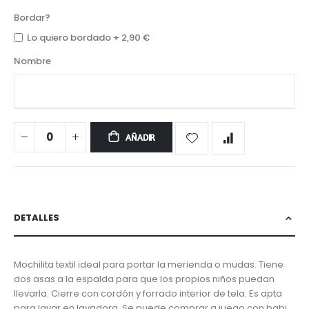
Bordar?
Lo quiero bordado
+
2,90 €
Nombre
AÑADIR
DETALLES
Mochilita textil ideal para portar la merienda o mudas. Tiene
dos asas a la espalda para que los propios niños puedan
llevarla. Cierre con cordón y forrado interior de tela. Es apta
para lavar en lavadora. Se puede comprar a juego con babi