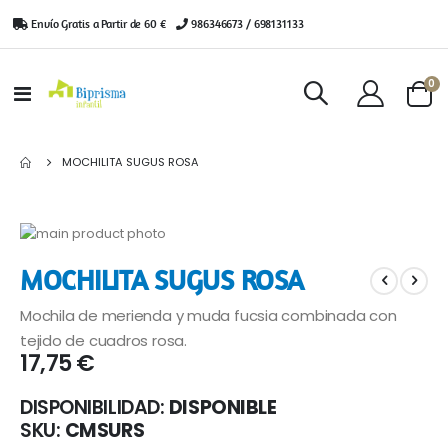
Envío Gratis a Partir de 60 €
|
986346673 / 698131133
ar
0
Toggle
Cart
Nav
MOCHILITA SUGUS ROSA
Saltar
al
Saltar
MOCHILITA SUGUS ROSA
final
al
de
comienzo
Mochila de merienda y muda fucsia combinada con
la
de
galería
la
tejido de cuadros rosa.
17,75 €
de
galería
imágenes
de
imágenes
DISPONIBILIDAD:
DISPONIBLE
SKU
CMSURS