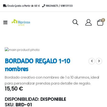
Envío Gratis a Partir de 60 €
|
986346673 / 698131133
ar
0
Toggle
Cart
Nav
Saltar
al
Saltar
BORDADO REGALO 1-10
final
al
de
comienzo
nombres
la
de
galería
la
Bordado creativo con nombres de 1 a 10 alumnos, ideal
de
galería
para personalizar prendas para detalle de regalo.
imágenes
de
15,50 €
imágenes
DISPONIBILIDAD:
DISPONIBLE
SKU
BRD-01