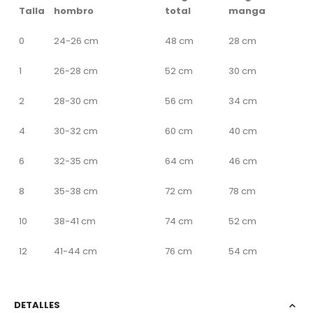
Talla
hombro
total
manga
0
24-26 cm
48 cm
28 cm
1
26-28 cm
52 cm
30 cm
2
28-30 cm
56 cm
34 cm
4
30-32 cm
60 cm
40 cm
6
32-35 cm
64 cm
46 cm
8
35-38 cm
72 cm
78 cm
10
38-41 cm
74 cm
52 cm
12
41-44 cm
76 cm
54 cm
DETALLES