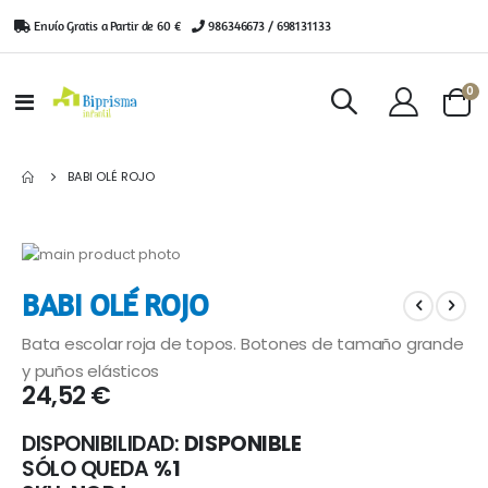
Envío Gratis a Partir de 60 €
|
986346673 / 698131133
ar
0
Toggle
Cart
Nav
BABI OLÉ ROJO
Saltar
al
Saltar
BABI OLÉ ROJO
final
al
de
comienzo
Bata escolar roja de topos. Botones de tamaño grande
la
de
galería
la
y puños elásticos
24,52 €
de
galería
imágenes
de
imágenes
DISPONIBILIDAD:
DISPONIBLE
SÓLO QUEDA
%1