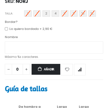
SKU
NORJ
0
1
2
4
6
8
10
12
TALLA
Bordar?
Lo quiero bordado
+
2,90 €
Nombre
Máximo %s caracteres.
AÑADIR
Guía de tallas
De hombro a
Largo
Largo