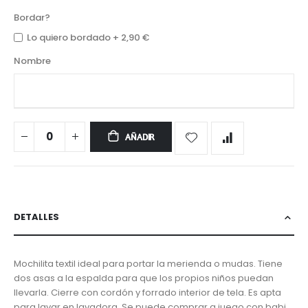
Bordar?
Lo quiero bordado
+
2,90 €
Nombre
AÑADIR
DETALLES
Mochilita textil ideal para portar la merienda o mudas. Tiene
dos asas a la espalda para que los propios niños puedan
llevarla. Cierre con cordón y forrado interior de tela. Es apta
para lavar en lavadora. Se puede comprar a juego con babi