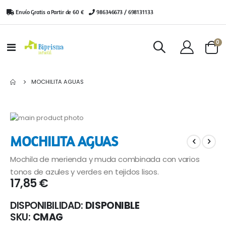
Envío Gratis a Partir de 60 €
|
986346673 / 698131133
ar
0
Toggle
Cart
Nav
MOCHILITA AGUAS
Saltar
al
Saltar
MOCHILITA AGUAS
final
al
de
comienzo
Mochila de merienda y muda combinada con varios
la
de
galería
la
tonos de azules y verdes en tejidos lisos.
17,85 €
de
galería
imágenes
de
imágenes
DISPONIBILIDAD:
DISPONIBLE
SKU
CMAG