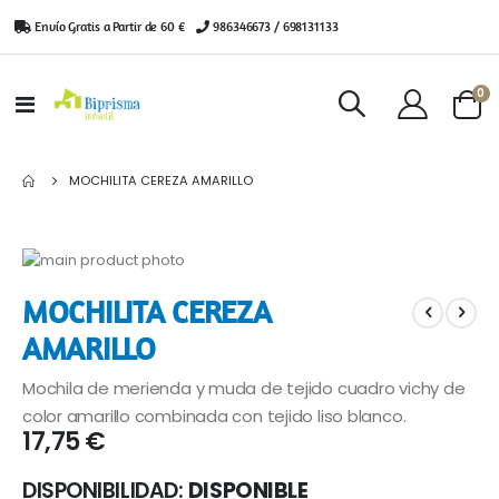
Envío Gratis a Partir de 60 €
|
986346673 / 698131133
ar
0
Toggle
Cart
Nav
MOCHILITA CEREZA AMARILLO
Saltar
al
Saltar
MOCHILITA CEREZA
final
al
de
comienzo
AMARILLO
la
de
galería
la
Mochila de merienda y muda de tejido cuadro vichy de
de
galería
color amarillo combinada con tejido liso blanco.
imágenes
de
17,75 €
imágenes
DISPONIBILIDAD:
DISPONIBLE