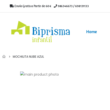
Envío Gratis a Partir de 60 €
|
986346673 / 698131133
Home
MOCHILITA NUBE AZUL
Saltar
al
Saltar
final
al
de
comienzo
la
de
galería
la