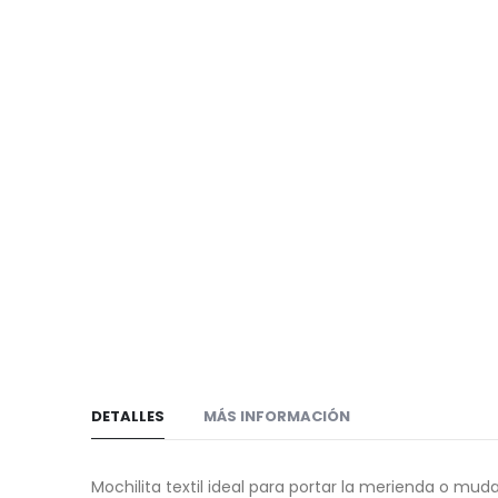
de
galería
imágenes
de
imágenes
DETALLES
MÁS INFORMACIÓN
Mochilita textil ideal para portar la merienda o muda