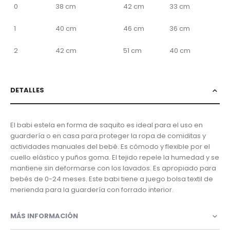
0
38 cm
42 cm
33 cm
1
40 cm
46 cm
36 cm
2
42 cm
51 cm
40 cm
DETALLES
El babi estela en forma de saquito es ideal para el uso en
guardería o en casa para proteger la ropa de comiditas y
actividades manuales del bebé. Es cómodo y flexible por el
cuello elástico y puños goma. El tejido repele la humedad y se
mantiene sin deformarse con los lavados. Es apropiado para
bebés de 0-24 meses. Este babi tiene a juego bolsa textil de
merienda para la guardería con forrado interior.
MÁS INFORMACIÓN