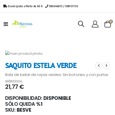
Envío Gratis a Partir de 60 €
|
986346673 / 698131133
ar
0
Toggle
Cart
Nav
Saltar
al
Saltar
SAQUITO ESTELA VERDE
final
al
de
comienzo
Babi de bebé de rayas verdes. Sin botones y con puños
la
de
galería
la
elásticos.
21,77 €
de
galería
imágenes
de
imágenes
DISPONIBILIDAD:
DISPONIBLE
SÓLO QUEDA
%1
SKU
BESVE