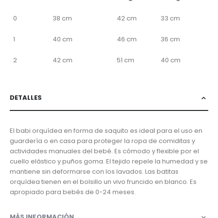
0
38 cm
42 cm
33 cm
1
40 cm
46 cm
36 cm
2
42 cm
51 cm
40 cm
DETALLES
El babi orquídea en forma de saquito es ideal para el uso en
guardería o en casa para proteger la ropa de comiditas y
actividades manuales del bebé. Es cómodo y flexible por el
cuello elástico y puños goma. El tejido repele la humedad y se
mantiene sin deformarse con los lavados. Las batitas
orquídea tienen en el bolsillo un vivo fruncido en blanco. Es
apropiado para bebés de 0-24 meses.
MÁS INFORMACIÓN