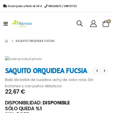
Envío Gratis a Partir de 60 €
|
986346673 / 698131133
ar
0
Toggle
Cart
Nav
SAQUITO ORQUIDEA FUCSIA
Saltar
al
Saltar
SAQUITO ORQUIDEA FUCSIA
final
al
de
comienzo
Babi de bebé de cuadros vichy de color rosa. Sin
la
de
galería
la
botones y con puños elásticos.
22,67 €
de
galería
imágenes
de
imágenes
DISPONIBILIDAD:
DISPONIBLE
SÓLO QUEDA
%1