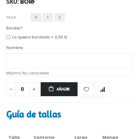
SKU
BORF
0
1
2
TALLA
Bordar?
Lo quiero bordado
+
2,90 €
Nombre
Máximo %s caracteres.
AÑADIR
Guía de tallas
Talla
Contorno
Largo
Manga