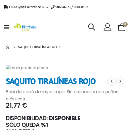
Envío Gratis a Partir de 60 €
|
986346673 / 698131133
ar
0
Toggle
Cart
Nav
SAQUITO TIRALÍNEAS ROJO
Saltar
al
Saltar
SAQUITO TIRALÍNEAS ROJO
final
al
de
comienzo
Babi de bebé de rayas rojas. Sin botones y con puños
la
de
galería
la
elásticos.
21,77 €
de
galería
imágenes
de
imágenes
DISPONIBILIDAD:
DISPONIBLE
SÓLO QUEDA
%1