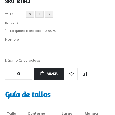
SKU
BTIRJ
0
1
2
TALLA
Bordar?
Lo quiero bordado
+
2,90 €
Nombre
Máximo %s caracteres.
AÑADIR
Guía de tallas
Talla
Contorno
Largo
Manga