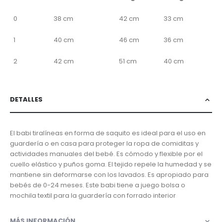
0
38 cm
42 cm
33 cm
1
40 cm
46 cm
36 cm
2
42 cm
51 cm
40 cm
DETALLES
El babi tiralíneas en forma de saquito es ideal para el uso en
guardería o en casa para proteger la ropa de comiditas y
actividades manuales del bebé. Es cómodo y flexible por el
cuello elástico y puños goma. El tejido repele la humedad y se
mantiene sin deformarse con los lavados. Es apropiado para
bebés de 0-24 meses. Este babi tiene a juego bolsa o
mochila textil para la guardería con forrado interior
MÁS INFORMACIÓN