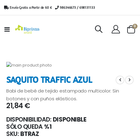
Envío Gratis a Partir de 60 €
|
986346673 / 698131133
ar
0
Toggle
Cart
Nav
Saltar
al
Saltar
SAQUITO TRAFFIC AZUL
final
al
de
comienzo
Babi de bebé de tejido estampado multicolor. Sin
la
de
galería
la
botones y con puños elásticos.
21,84 €
de
galería
imágenes
de
imágenes
DISPONIBILIDAD:
DISPONIBLE
SÓLO QUEDA
%1
SKU
BTRAZ