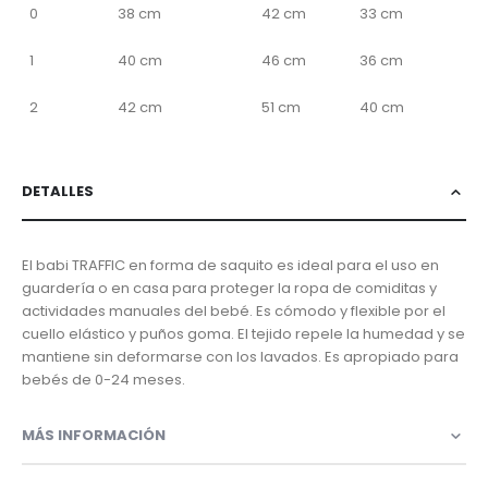
0
38 cm
42 cm
33 cm
1
40 cm
46 cm
36 cm
2
42 cm
51 cm
40 cm
DETALLES
El babi TRAFFIC en forma de saquito es ideal para el uso en
guardería o en casa para proteger la ropa de comiditas y
actividades manuales del bebé. Es cómodo y flexible por el
cuello elástico y puños goma. El tejido repele la humedad y se
mantiene sin deformarse con los lavados. Es apropiado para
bebés de 0-24 meses.
MÁS INFORMACIÓN