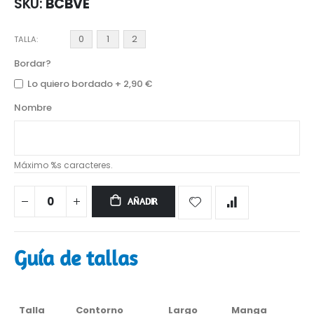
SKU
BCBVE
0
1
2
TALLA
Bordar?
Lo quiero bordado
+
2,90 €
Nombre
Máximo %s caracteres.
AÑADIR
Guía de tallas
Talla
Contorno
Largo
Manga