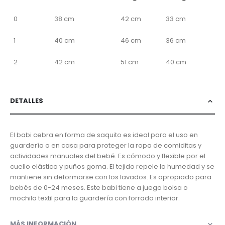
0
38 cm
42 cm
33 cm
1
40 cm
46 cm
36 cm
2
42 cm
51 cm
40 cm
DETALLES
El babi cebra en forma de saquito es ideal para el uso en
guardería o en casa para proteger la ropa de comiditas y
actividades manuales del bebé. Es cómodo y flexible por el
cuello elástico y puños goma. El tejido repele la humedad y se
mantiene sin deformarse con los lavados. Es apropiado para
bebés de 0-24 meses. Este babi tiene a juego bolsa o
mochila textil para la guardería con forrado interior.
MÁS INFORMACIÓN