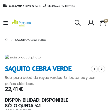
Envío Gratis a Partir de 60 €
|
986346673 / 698131133
ar
0
Toggle
Cart
Nav
SAQUITO CEBRA VERDE
Saltar
al
Saltar
SAQUITO CEBRA VERDE
final
al
de
comienzo
Babi para bebé de rayas verdes. Sin botones y con
la
de
galería
la
puños elásticos.
22,41 €
de
galería
imágenes
de
imágenes
DISPONIBILIDAD:
DISPONIBLE
SÓLO QUEDA
%1