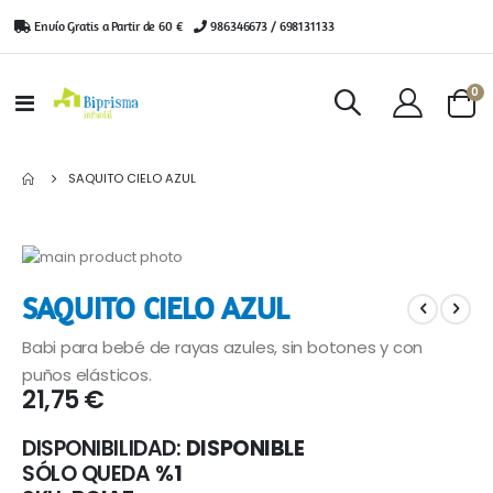
Envío Gratis a Partir de 60 €
|
986346673 / 698131133
ar
0
Toggle
Cart
Nav
SAQUITO CIELO AZUL
Saltar
al
Saltar
SAQUITO CIELO AZUL
final
al
de
comienzo
Babi para bebé de rayas azules, sin botones y con
la
de
galería
la
puños elásticos.
21,75 €
de
galería
imágenes
de
imágenes
DISPONIBILIDAD:
DISPONIBLE
SÓLO QUEDA
%1