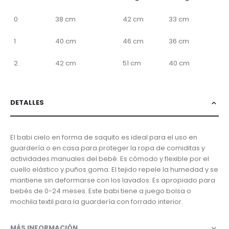
0
38 cm
42 cm
33 cm
1
40 cm
46 cm
36 cm
2
42 cm
51 cm
40 cm
DETALLES
El babi cielo en forma de saquito es ideal para el uso en
guardería o en casa para proteger la ropa de comiditas y
actividades manuales del bebé. Es cómodo y flexible por el
cuello elástico y puños goma. El tejido repele la humedad y se
mantiene sin deformarse con los lavados. Es apropiado para
bebés de 0-24 meses. Este babi tiene a juego bolsa o
mochila textil para la guardería con forrado interior.
MÁS INFORMACIÓN