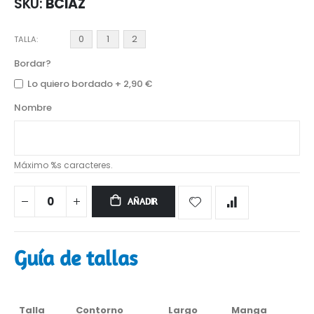
SKU
BCIAZ
0
1
2
TALLA
Bordar?
Lo quiero bordado
+
2,90 €
Nombre
Máximo %s caracteres.
AÑADIR
Guía de tallas
Talla
Contorno
Largo
Manga