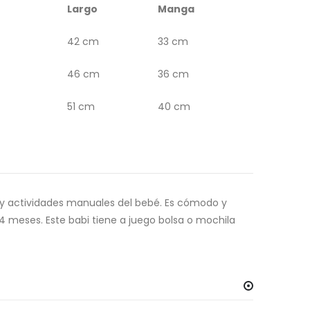
Largo
Manga
42 cm
33 cm
46 cm
36 cm
51 cm
40 cm
s y actividades manuales del bebé. Es cómodo y
-24 meses. Este babi tiene a juego bolsa o mochila