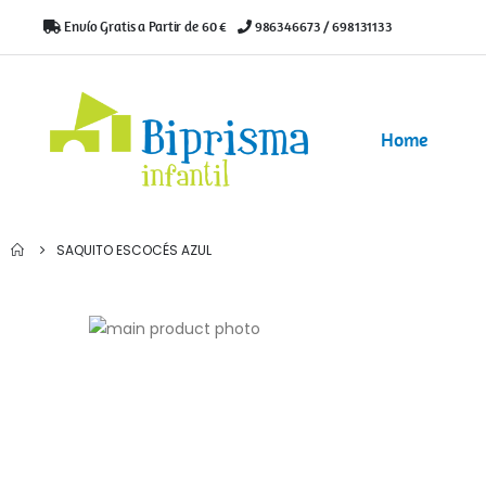
Envío Gratis a Partir de 60 €
|
986346673 / 698131133
Home
SAQUITO ESCOCÉS AZUL
Saltar
al
Saltar
final
al
de
comienzo
la
de
galería
la