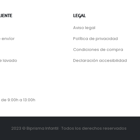
LIENTE
LEGAL
Aviso legal
 envíor
Política de privacidad
Condiciones de compra
de lavado
Declaración accesibilidad
 de 9:00h a 13:00h
2023 © Biprisma Infantil · Todos los derechos reservados