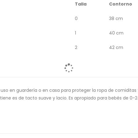
Talla
Contorno
0
38 cm
1
40 cm
2
42 cm
el uso en guardería o en casa para proteger la ropa de comidita
ido tiene es de tacto suave y lacio. Es apropiado para bebés de 0