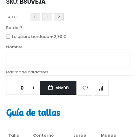
SKU
BSUVEJA
0
1
2
TALLA
Bordar?
Lo quiero bordado
+
2,90 €
Nombre
Máximo %s caracteres.
AÑADIR
Guía de tallas
Talla
Contorno
Largo
Manga