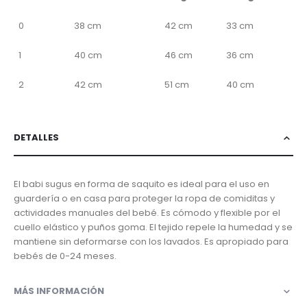
0
38 cm
42 cm
33 cm
1
40 cm
46 cm
36 cm
2
42 cm
51 cm
40 cm
DETALLES
El babi sugus en forma de saquito es ideal para el uso en
guardería o en casa para proteger la ropa de comiditas y
actividades manuales del bebé. Es cómodo y flexible por el
cuello elástico y puños goma. El tejido repele la humedad y se
mantiene sin deformarse con los lavados. Es apropiado para
bebés de 0-24 meses.
MÁS INFORMACIÓN