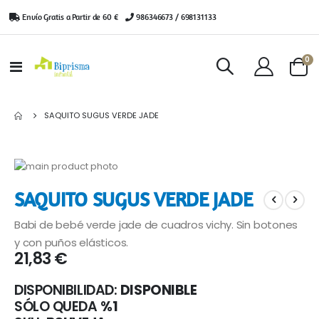
Envío Gratis a Partir de 60 €
|
986346673 / 698131133
ar
0
Toggle
Cart
Nav
SAQUITO SUGUS VERDE JADE
Saltar
al
Saltar
SAQUITO SUGUS VERDE JADE
final
al
de
comienzo
Babi de bebé verde jade de cuadros vichy. Sin botones
la
de
galería
la
y con puños elásticos.
21,83 €
de
galería
imágenes
de
imágenes
DISPONIBILIDAD:
DISPONIBLE
SÓLO QUEDA
%1