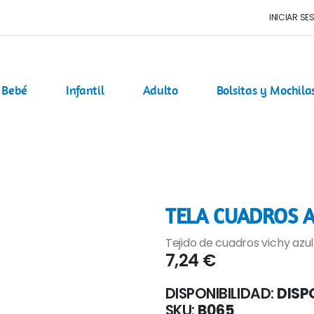
INICIAR SE
Bebé
Infantil
Adulto
Bolsitas y Mochila
TELA CUADROS 
Tejido de cuadros vichy azu
7,24 €
DISPONIBILIDAD:
DISP
SKU
B065