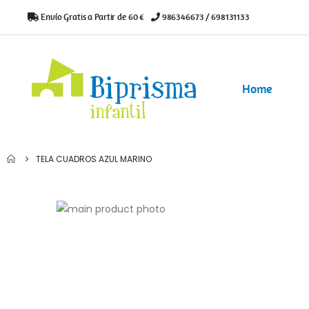
Envío Gratis a Partir de 60 €
|
986346673 / 698131133
Home
TELA CUADROS AZUL MARINO
Saltar
al
Saltar
final
al
de
comienzo
la
de
galería
la