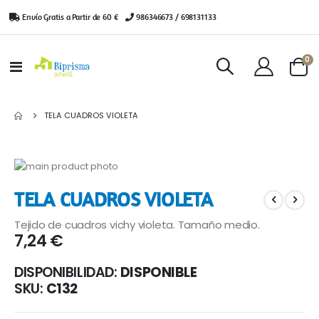
Envío Gratis a Partir de 60 €
|
986346673 / 698131133
ar
0
Toggle
Cart
Nav
TELA CUADROS VIOLETA
Saltar
al
Saltar
TELA CUADROS VIOLETA
final
al
de
comienzo
Tejido de cuadros vichy violeta. Tamaño medio.
la
de
7,24 €
galería
la
de
galería
DISPONIBILIDAD:
DISPONIBLE
imágenes
de
imágenes
SKU
C132