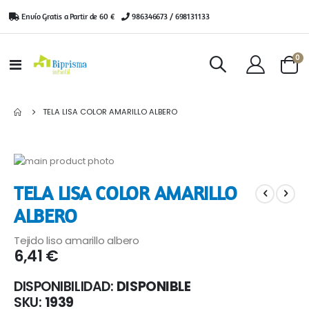
Envío Gratis a Partir de 60 €
|
986346673 / 698131133
ar
0
Toggle
Cart
Nav
TELA LISA COLOR AMARILLO ALBERO
Saltar
al
Saltar
TELA LISA COLOR AMARILLO
final
al
de
comienzo
ALBERO
la
de
galería
la
Tejido liso amarillo albero
de
galería
6,41 €
imágenes
de
imágenes
DISPONIBILIDAD:
DISPONIBLE
SKU
1939