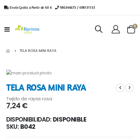
Envío Gratis a Partir de 60 €
|
986346673 / 698131133
ar
0
Toggle
Cart
Nav
TELA ROSA MINI RAYA
Saltar
al
Saltar
TELA ROSA MINI RAYA
final
al
de
comienzo
Tejido de rayas rosa
la
de
7,24 €
galería
la
de
galería
DISPONIBILIDAD:
DISPONIBLE
imágenes
de
imágenes
SKU
B042