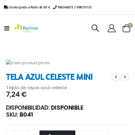
Envío Gratis a Partir de 60 €
|
986346673 / 698131133
ar
0
Toggle
Cart
Nav
Saltar
al
Saltar
TELA AZUL CELESTE MINI
final
al
de
comienzo
Tejido de rayas azul celeste
la
de
7,24 €
galería
la
de
galería
DISPONIBILIDAD:
DISPONIBLE
imágenes
de
imágenes
SKU
B041