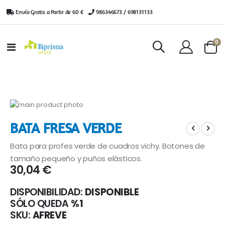
Envío Gratis a Partir de 60 €
|
986346673 / 698131133
ar
0
Toggle
Cart
Nav
Saltar
al
Saltar
BATA FRESA VERDE
final
al
de
comienzo
Bata para profes verde de cuadros vichy. Botones de
la
de
galería
la
tamaño pequeño y puños elásticos.
30,04 €
de
galería
imágenes
de
imágenes
DISPONIBILIDAD:
DISPONIBLE
SÓLO QUEDA
%1
SKU
AFREVE