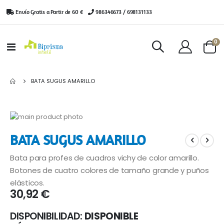
Envío Gratis a Partir de 60 €
|
986346673 / 698131133
ar
0
Toggle
Cart
Nav
BATA SUGUS AMARILLO
Saltar
al
Saltar
BATA SUGUS AMARILLO
final
al
de
comienzo
Bata para profes de cuadros vichy de color amarillo.
la
de
galería
la
Botones de cuatro colores de tamaño grande y puños
de
galería
elásticos.
imágenes
de
30,92 €
imágenes
DISPONIBILIDAD:
DISPONIBLE