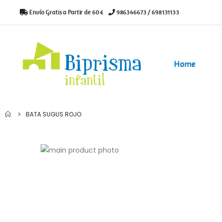
Envío Gratis a Partir de 60 €
|
986346673 / 698131133
Home
BATA SUGUS ROJO
Saltar
al
Saltar
final
al
de
comienzo
la
de
galería
la