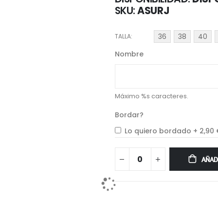
SKU
ASURJ
36
38
40
TALLA
Nombre
Máximo %s caracteres.
Bordar?
Lo quiero bordado
+
2,90
AÑAD