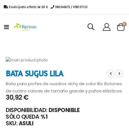
Envío Gratis a Partir de 60 €
|
986346673 / 698131133
ar
0
Toggle
Cart
Nav
Saltar
al
Saltar
BATA SUGUS LILA
final
al
de
comienzo
Bata para profes de cuadros vichy de color lila. Botones
la
de
galería
la
de cuatro colores de tamaño grande y puños elásticos.
30,92 €
de
galería
imágenes
de
imágenes
DISPONIBILIDAD:
DISPONIBLE
SÓLO QUEDA
%1
SKU
ASULI