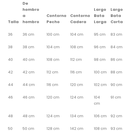
De
hombro
Largo
Largo
a
Contorno
Contorno
Bata
Bata
Talla
hombro
Pecho
Cadera
Larga
Corta
36
36 cm
100 cm
104 cm
95 cm
83 cm
38
38 cm
104 cm
108 cm
96 cm
84 cm
40
40 cm
108 cm
112 cm
98 cm
86 cm
42
42 cm
112 cm
116 cm
100 cm
88 cm
44
44 cm
116 cm
120 cm
102 cm
90 cm
46
46 cm
120 cm
124 cm
104
91 cm
cm
48
48 cm
124 cm
134 cm
106 cm
92 cm
50
50 cm
128 cm
142 cm
108 cm
93 cm