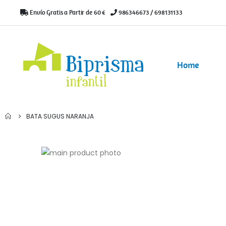
Envío Gratis a Partir de 60 €
|
986346673 / 698131133
Home
BATA SUGUS NARANJA
Saltar
al
Saltar
final
al
de
comienzo
la
de
galería
la