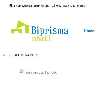
Envío Gratis a Partir de 60 €
|
986346673 / 698131133
Home
BABI CEBRA CELESTE
Saltar
al
Saltar
final
al
de
comienzo
la
de
galería
la