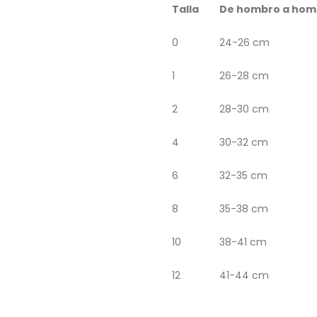
Talla
De hombro a hom
0
24-26 cm
1
26-28 cm
2
28-30 cm
4
30-32 cm
6
32-35 cm
8
35-38 cm
10
38-41 cm
12
41-44 cm