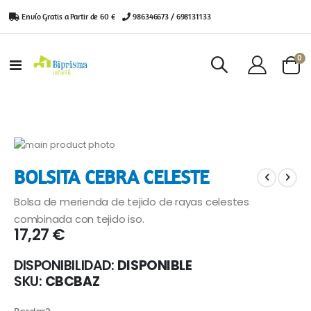
Envío Gratis a Partir de 60 €
|
986346673 / 698131133
ar
0
Toggle
Cart
Nav
Saltar
al
Saltar
BOLSITA CEBRA CELESTE
final
al
de
comienzo
Bolsa de merienda de tejido de rayas celestes
la
de
galería
la
combinada con tejido iso.
17,27 €
de
galería
imágenes
de
imágenes
DISPONIBILIDAD:
DISPONIBLE
SKU
CBCBAZ