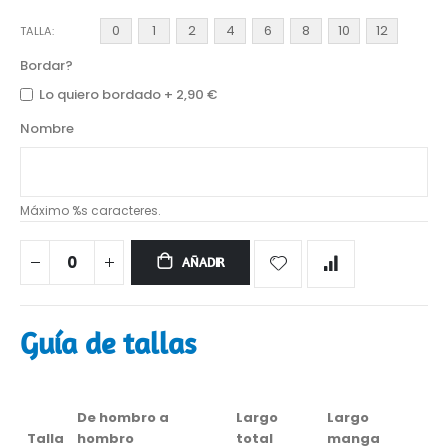
0
1
2
4
6
8
10
12
TALLA
Bordar?
Lo quiero bordado
+
2,90 €
Nombre
Máximo %s caracteres.
AÑADIR
Guía de tallas
De hombro a
Largo
Largo
Talla
hombro
total
manga