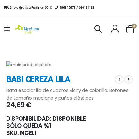
Envío Gratis a Partir de 60 €
|
986346673 / 698131133
ar
0
Toggle
Cart
Nav
Saltar
al
Saltar
BABI CEREZA LILA
final
al
de
comienzo
Bata escolar lila de cuadros vichy de color lila. Botones
la
de
galería
la
de tamaño mediano y puños elásticos.
24,69 €
de
galería
imágenes
de
imágenes
DISPONIBILIDAD:
DISPONIBLE
SÓLO QUEDA
%1
SKU
NCELI