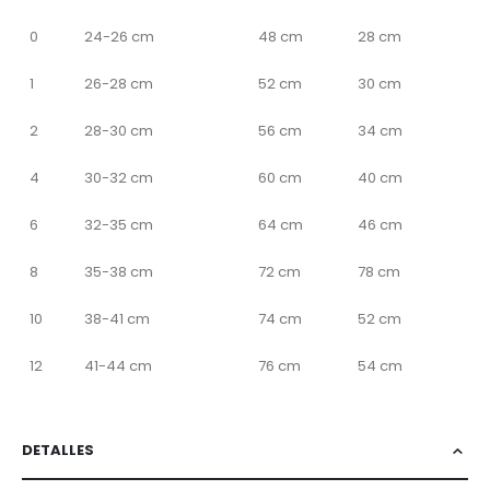
0
24-26 cm
48 cm
28 cm
1
26-28 cm
52 cm
30 cm
2
28-30 cm
56 cm
34 cm
4
30-32 cm
60 cm
40 cm
6
32-35 cm
64 cm
46 cm
8
35-38 cm
72 cm
78 cm
10
38-41 cm
74 cm
52 cm
12
41-44 cm
76 cm
54 cm
DETALLES