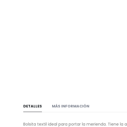
de
galería
imágenes
de
imágenes
DETALLES
MÁS INFORMACIÓN
Bolsita textil ideal para portar la merienda. Tiene la