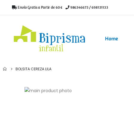
Envío Gratis a Partir de 60 €
|
986346673 / 698131133
Home
BOLSITA CEREZA LILA
Saltar
al
Saltar
final
al
de
comienzo
la
de
galería
la