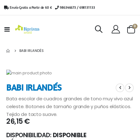
Envío Gratis a Partir de 60 €
|
986346673 / 698131133
ar
0
Toggle
Cart
Nav
BABI IRLANDÉS
Saltar
al
Saltar
BABI IRLANDÉS
final
al
de
comienzo
Bata escolar de cuadros grandes de tono muy vivo azul
la
de
galería
la
celeste. Botones de tamaño grande y puños elásticos.
de
galería
Tejido de tacto suave.
imágenes
de
26,15 €
imágenes
DISPONIBILIDAD:
DISPONIBLE