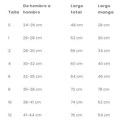
De hombro a
Largo
Largo
Talla
hombro
total
manga
0
24-26 cm
48 cm
28 cm
1
26-28 cm
52 cm
30 cm
2
28-30 cm
56 cm
34 cm
4
30-32 cm
60 cm
40 cm
6
32-35 cm
64 cm
46 cm
8
35-38 cm
72 cm
78 cm
10
38-41 cm
74 cm
52 cm
12
41-44 cm
76 cm
54 cm