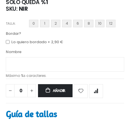
SÓLO QUEDA
%1
SKU
NIR
0
1
2
4
6
8
10
12
TALLA
Bordar?
Lo quiero bordado
+
2,90 €
Nombre
Máximo %s caracteres.
AÑADIR
Guía de tallas